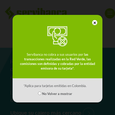
×
Red de Cajeros
Servibanca no cobra a sus usuarios por
las
transacciones realizadas en la Red Verde, las
Realiza retiros de efectivo en cualquiera
comisiones son definidas y cobradas por la entidad
de nuestros más de 2.500 cajeros
emisora de su tarjeta*
.
automáticos Servibanca en todo el país.
*Aplica para tarjetas emitidas en Colombia.
La red de cajeros con mayor cobertura
No Volver a mostrar
del país.
Ubique su cajero más cercano