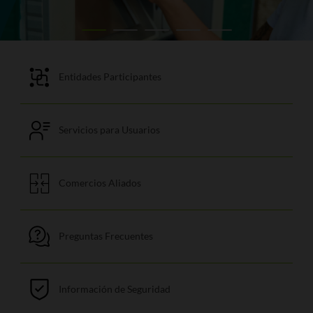
Conozca las entidades
vinculadas a Servibanca
Entidades Participantes
Mucho más que
retiros en efectivo
Servicios para Usuarios
¿Le interesa ser
nuestro aliado?
Comercios Aliados
Resuelva algunas
dudas
Preguntas Frecuentes
Recomendaciones
de seguridad
Información de Seguridad