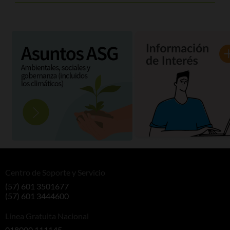
x
Tarifas
Deberes y derechos
Correos Institucionales
Seguridad
Prevención lavado de activos
Centro de Soporte y Servicio
Protección de datos personal
(57) 601 3501677
(57) 601 3444600
¿Le interesa ser nuestro aliad
Atención al cliente
Línea Gratuita Nacional
018000 111145