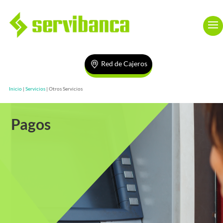
Red de Cajeros
Inicio
|
Servicios
|
Otros Servicios
Pagos