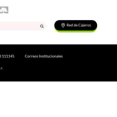
Red de Cajeros
0 111145
Correos Institucionales
.A.