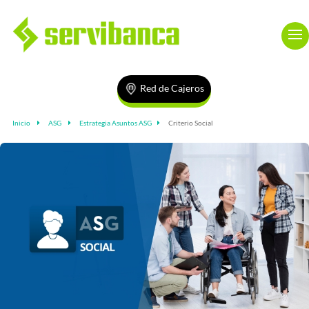
Red de Cajeros
Inicio
ASG
Estrategia Asuntos ASG
Criterio Social