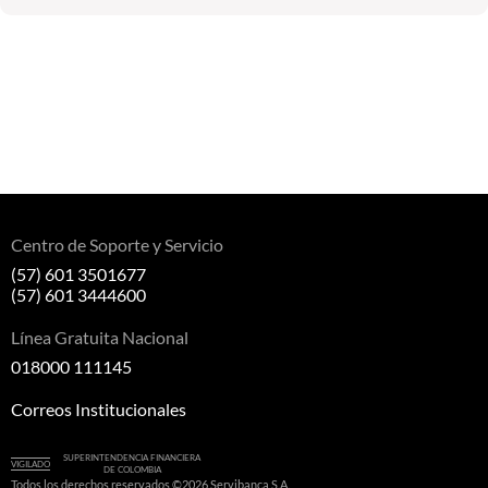
Centro de Soporte y Servicio
(57) 601 3501677
(57) 601 3444600
Línea Gratuita Nacional
018000 111145
Correos Institucionales
SUPERINTENDENCIA FINANCIERA
VIGILADO
DE COLOMBIA
Todos los derechos reservados ©2026 Servibanca S.A.